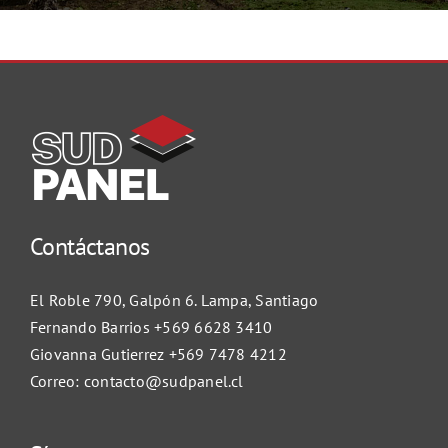
Contáctanos
Hola, cómo podemos ayudarte?
El Roble 790, Galpón 6. Lampa, Santiago
Fernando Barrios
+569 6628 3410
Fernando Barrios
Giovanna Gutierrez
+569 7478 4212
Disponible
Correo:
contacto@sudpanel.cl
Giovanna Gutierrez
Disponible