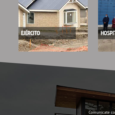
EJÉRCITO
HOSPI
Comunícate con